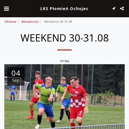
LKS Płomień Ochojec
Główna
Aktualności
Weekend 30-31.08
WEEKEND 30-31.08
04
Sep
04
Sep