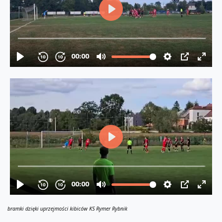
bramki dzięki uprzejmości kibiców KS Rymer Rybnik