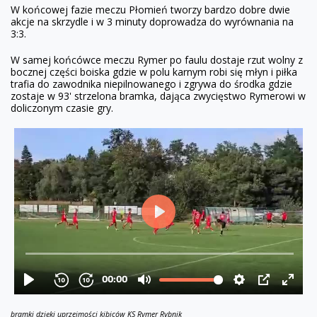
W końcowej fazie meczu Płomień tworzy bardzo dobre dwie
akcje na skrzydle i w 3 minuty doprowadza do wyrównania na
3:3.
W samej końcówce meczu Rymer po faulu dostaje rzut wolny z
bocznej części boiska gdzie w polu karnym robi się młyn i piłka
trafia do zawodnika niepilnowanego i zgrywa do środka gdzie
zostaje w 93' strzelona bramka, dająca zwycięstwo Rymerowi w
doliczonym czasie gry.
bramki dzięki uprzejmości kibiców KS Rymer Rybnik