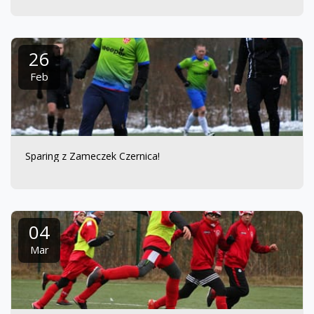
26
Feb
Sparing z Zameczek Czernica!
04
Mar