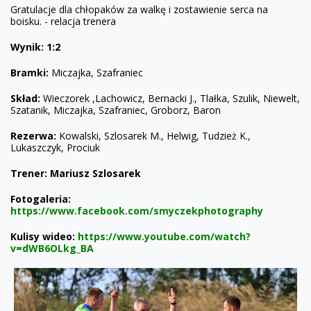
Gratulacje dla chłopaków za walkę i zostawienie serca na
boisku
. - relacja trenera
Wynik: 1:2
Bramki:
Miczajka, Szafraniec
Skład:
Wieczorek ,Lachowicz, Bernacki J., Tlałka, Szulik, Niewelt,
Szatanik, Miczajka, Szafraniec, Groborz, Baron
Rezerwa:
Kowalski, Szlosarek M., Helwig, Tudzież K.,
Lukaszczyk, Prociuk
Trener: Mariusz Szlosarek
Fotogaleria:
https://www.facebook.com/smyczekphotography
Kulisy wideo:
https://www.youtube.com/watch?
v=dWB6OLkg_BA