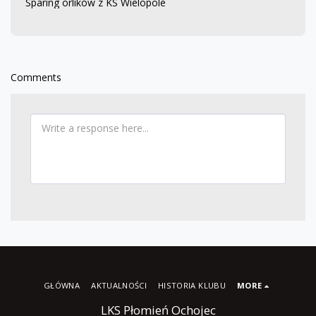
Sparing orlików z KS Wielopole
Comments
GŁÓWNA
AKTUALNOŚCI
HISTORIA KLUBU
MORE
LKS Płomień Ochojec