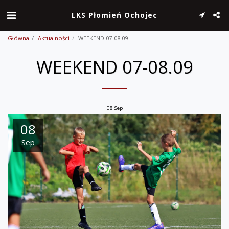
LKS Płomień Ochojec
Główna
Aktualności
WEEKEND 07-08.09
WEEKEND 07-08.09
08
Sep
08
Sep