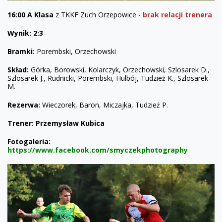
16:00 A Klasa
z TKKF Zuch Orzepowice -
brak relacji trenera
Wynik: 2:3
Bramki:
Porembski, Orzechowski
Skład:
Górka, Borowski, Kolarczyk, Orzechowski, Szlosarek D.,
Szlosarek J., Rudnicki, Porembski, Hulbój, Tudzież K., Szlosarek
M.
Rezerwa:
Wieczorek, Baron, Miczajka, Tudzież P.
Trener: Przemysław Kubica
Fotogaleria:
https://www.facebook.com/smyczekphotography