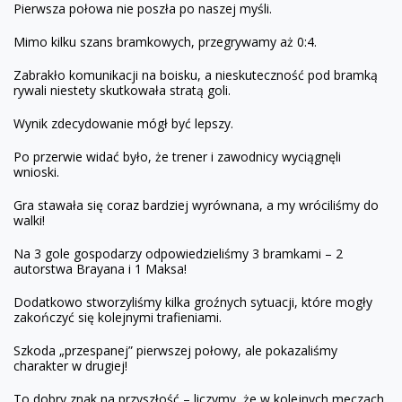
Pierwsza połowa nie poszła po naszej myśli.
Mimo kilku szans bramkowych, przegrywamy aż 0:4.
Zabrakło komunikacji na boisku, a nieskuteczność pod bramką
rywali niestety skutkowała stratą goli.
Wynik zdecydowanie mógł być lepszy.
Po przerwie widać było, że trener i zawodnicy wyciągnęli
wnioski.
Gra stawała się coraz bardziej wyrównana, a my wróciliśmy do
walki!
Na 3 gole gospodarzy odpowiedzieliśmy 3 bramkami – 2
autorstwa Brayana i 1 Maksa!
Dodatkowo stworzyliśmy kilka groźnych sytuacji, które mogły
zakończyć się kolejnymi trafieniami.
Szkoda „przespanej” pierwszej połowy, ale pokazaliśmy
charakter w drugiej!
To dobry znak na przyszłość – liczymy, że w kolejnych meczach