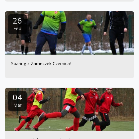
26
Feb
Sparing z Zameczek Czernica!
04
Mar