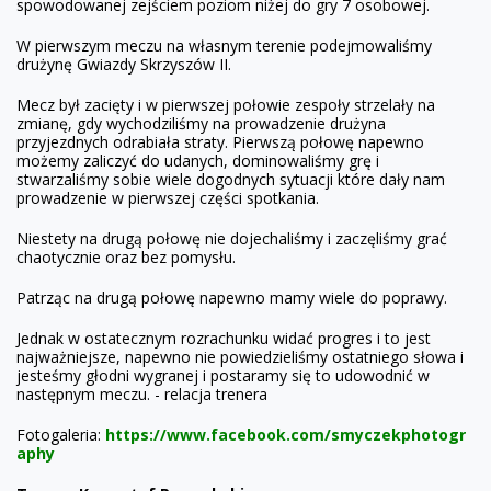
spowodowanej zejściem poziom niżej do gry 7 osobowej.
W pierwszym meczu na własnym terenie podejmowaliśmy
drużynę Gwiazdy Skrzyszów II.
Mecz był zacięty i w pierwszej połowie zespoły strzelały na
zmianę, gdy wychodziliśmy na prowadzenie drużyna
przyjezdnych odrabiała straty. Pierwszą połowę napewno
możemy zaliczyć do udanych, dominowaliśmy grę i
stwarzaliśmy sobie wiele dogodnych sytuacji które dały nam
prowadzenie w pierwszej części spotkania.
Niestety na drugą połowę nie dojechaliśmy i zaczęliśmy grać
chaotycznie oraz bez pomysłu.
Patrząc na drugą połowę napewno mamy wiele do poprawy.
Jednak w ostatecznym rozrachunku widać progres i to jest
najważniejsze, napewno nie powiedzieliśmy ostatniego słowa i
jesteśmy głodni wygranej i postaramy się to udowodnić w
następnym meczu. - relacja trenera
Fotogaleria:
https://www.facebook.com/smyczekphotogr
aphy