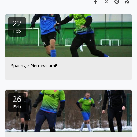
22
Feb
Sparing z Pietrowicami!
26
Feb