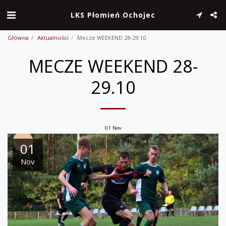
LKS Płomień Ochojec
Główna
Aktualności
Mecze WEEKEND 28-29.10
MECZE WEEKEND 28-
29.10
01
Nov
01
Nov