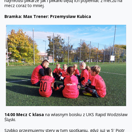
najmłodsi piłkarze jak i piłkarki będą ich popełniać z meczu na
mecz coraz to mniej.
Bramka: Max
Trener: Przemysław Kubica
14:00 Mecz C klasa
na własnym boisku z UKS Rapid Wodzisław
Śląski.
Szybko przejmujemy stery w tym spotkaniu, gdyż już w 5' Piotr