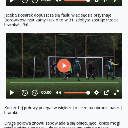
Jacek Szlosarek dopuszcza się faulu więc sędzia przyznaje
Borowikowi rzut karny i tak o to w 31' zdobyta zostaje trzecia
bramka! - 3:0.
Koniec tej połowy polegał w większej mierze na obronie naszej
bramki.
Druga połowa znowu zapowiadała się obiecująco, kibice mogli
mieć nadzieję że wynik ulegnie jeszcze zmianie na naszą