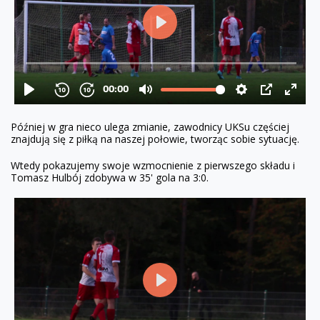
Później w gra nieco ulega zmianie, zawodnicy UKSu częściej
znajdują się z piłką na naszej połowie, tworząc sobie sytuację.
Wtedy pokazujemy swoje wzmocnienie z pierwszego składu i
Tomasz Hulbój zdobywa w 35' gola na 3:0.