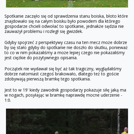
Spotkanie zaczęło się od sprawdzenia stanu boiska, błoto które
znajdowało się na całym boisku było powodem dla którego
gospodarze chcieli odwołać to spotkanie, jednakże sędzia nie
zauważył problemu i rozległ się gwizdek.
Gdyby spojrzeć z perspektywy czasu na ten mecz może dobrze
by się stało gdyby do spotkanie nie doszło do skutku, ponieważ
to co w nim pokazaliśmy a może lepiej czego nie pokazaliśmy
jest ciężkie do pozytywnego opisania.
Początek nie wydawał się być aż tak tragiczny, wyglądaliśmy
dobrze natomiast czegoś brakowało, dlatego też to goście
zdobywają pierwszą bramkę tego spotkania.
Jest to w 19' kiedy zawodnik gospodarzy pokazuje siłę jaką ma
w nogach, posyłając w bramkę naprawdę mocne uderzenie -
1:0.