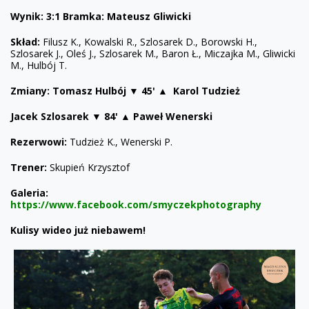
Wynik: 3:1 Bramka: Mateusz Gliwicki
Skład:
Filusz K., Kowalski R., Szlosarek D., Borowski H.,
Szlosarek J., Oleś J., Szlosarek M., Baron Ł., Miczajka M., Gliwicki
M., Hulbój T.
Zmiany:
Tomasz Hulbój ▼ 45' ▲ Karol Tudzież
Jacek Szlosarek ▼ 84' ▲ Paweł Wenerski
Rezerwowi:
Tudzież K., Wenerski P.
Trener:
Skupień Krzysztof
Galeria:
https://www.facebook.com/smyczekphotography
Kulisy wideo już niebawem!