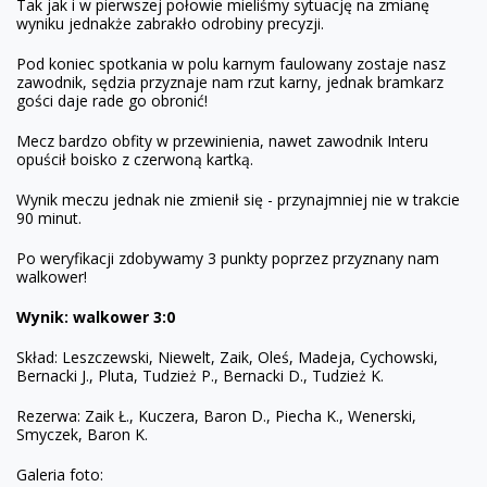
Tak jak i w pierwszej połowie mieliśmy sytuację na zmianę
wyniku jednakże zabrakło odrobiny precyzji.
Pod koniec spotkania w polu karnym faulowany zostaje nasz
zawodnik, sędzia przyznaje nam rzut karny, jednak bramkarz
gości daje rade go obronić!
Mecz bardzo obfity w przewinienia, nawet zawodnik Interu
opuścił boisko z czerwoną kartką.
Wynik meczu jednak nie zmienił się - przynajmniej nie w trakcie
90 minut.
Po weryfikacji zdobywamy 3 punkty poprzez przyznany nam
walkower!
Wynik: walkower 3:0
Skład: Leszczewski, Niewelt, Zaik, Oleś, Madeja, Cychowski,
Bernacki J., Pluta, Tudzież P., Bernacki D., Tudzież K.
Rezerwa: Zaik Ł., Kuczera, Baron D., Piecha K., Wenerski,
Smyczek, Baron K.
Galeria foto: