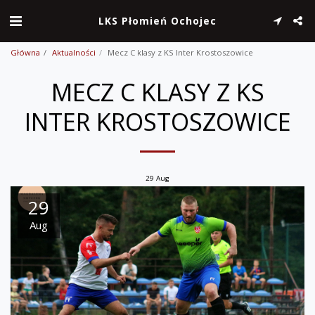
LKS Płomień Ochojec
Główna
Aktualności
Mecz C klasy z KS Inter Krostoszowice
MECZ C KLASY Z KS
INTER KROSTOSZOWICE
29
Aug
29
Aug